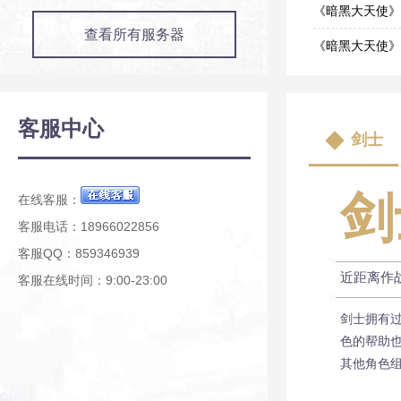
09-09
《暗黑大天使》
查看所有服务器
03-12
《暗黑大天使》
01-22
《暗黑大天使》
12-30
《暗黑大天使》
客服中心
剑士
10-24
《暗黑大天使》
08-06
剑
在线客服：
客服电话：18966022856
客服QQ：859346939
近距离作
客服在线时间：9:00-23:00
剑士拥有
色的帮助
其他角色