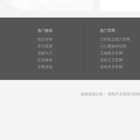
热门游戏
热门官网
维京传奇
刀剑笑之霸刀官网
开天西游
小小曹操传官网
龙破九天
王城霸主官网
乱世诸侯
无双之王官网
至尊传说
传奇岁月官网
健康游戏公告： 抵制不良游戏 拒绝